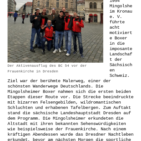
1954
Mingolshe
im Kronau
e. V.
führte
acht
motiviert
e Boxer
in die
imposante
Landschaf
t der
Sächsisch
Der Aktivenausflug des BC 54 vor der
en
Frauenkirche in Dresden
Schweiz.
Ziel war der berühmte Malerweg, einer der
schönsten Wanderwege Deutschlands. Die
Mingolsheimer Boxer nahmen sich die ersten beiden
Etappen dieser Route vor. Die Strecke beeindruckte
mit bizarren Felsengebilden, wildromantischen
Schluchten und erhabenen Tafelbergen. Zum Auftakt
stand die sächsische Landeshauptstadt Dresden auf
dem Programm. Die Mingolsheimer erkundeten die
Altstadt mit ihren bekannten Sehenswürdigkeiten
wie beispielsweise der Frauenkirche. Nach einem
kräftigen Abendessen wurde das Dresdner Nachtleben
erkundet, bevor am nächsten Morgen die sportliche