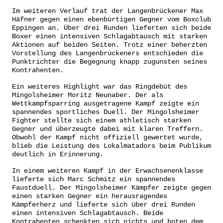
Im weiteren Verlauf trat der Langenbrückener Max
Häfner gegen einen ebenbürtigen Gegner vom Boxclub
Eppingen an. Über drei Runden lieferten sich beide
Boxer einen intensiven Schlagabtausch mit starken
Aktionen auf beiden Seiten. Trotz einer beherzten
Vorstellung des Langenbrückeners entschieden die
Punktrichter die Begegnung knapp zugunsten seines
Kontrahenten.
Ein weiteres Highlight war das Ringdebüt des
Mingolsheimer Moritz Neunaber. Der als
Wettkampfsparring ausgetragene Kampf zeigte ein
spannendes sportliches Duell. Der Mingolsheimer
Fighter stellte sich einem athletisch starken
Gegner und überzeugte dabei mit klaren Treffern.
Obwohl der Kampf nicht offiziell gewertet wurde,
blieb die Leistung des Lokalmatadors beim Publikum
deutlich in Erinnerung.
In einem weiteren Kampf in der Erwachsenenklasse
lieferte sich Marc Schmitz ein spannendes
Faustduell. Der Mingolsheimer Kämpfer zeigte gegen
einen starken Gegner ein herausragendes
Kämpferherz und lieferte sich über drei Runden
einen intensiven Schlagabtausch. Beide
Kontrahenten schenkten sich nichts und boten dem