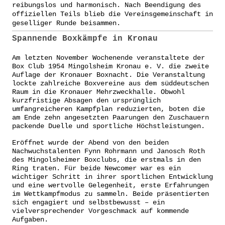
reibungslos und harmonisch. Nach Beendigung des
offiziellen Teils blieb die Vereinsgemeinschaft in
geselliger Runde beisammen.
Spannende Boxkämpfe in Kronau
Am letzten November Wochenende veranstaltete der
Box Club 1954 Mingolsheim Kronau e. V. die zweite
Auflage der Kronauer Boxnacht. Die Veranstaltung
lockte zahlreiche Boxvereine aus dem süddeutschen
Raum in die Kronauer Mehrzweckhalle. Obwohl
kurzfristige Absagen den ursprünglich
umfangreicheren Kampfplan reduzierten, boten die
am Ende zehn angesetzten Paarungen den Zuschauern
packende Duelle und sportliche Höchstleistungen.
Eröffnet wurde der Abend von den beiden
Nachwuchstalenten Fynn Rohrmann und Janosch Roth
des Mingolsheimer Boxclubs, die erstmals in den
Ring traten. Für beide Newcomer war es ein
wichtiger Schritt in ihrer sportlichen Entwicklung
und eine wertvolle Gelegenheit, erste Erfahrungen
im Wettkampfmodus zu sammeln. Beide präsentierten
sich engagiert und selbstbewusst – ein
vielversprechender Vorgeschmack auf kommende
Aufgaben.