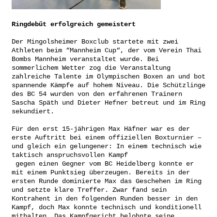
Ringdebüt erfolgreich gemeistert
Der Mingolsheimer Boxclub startete mit zwei
Athleten beim “Mannheim Cup“, der vom Verein Thai
Bombs Mannheim veranstaltet wurde. Bei
sommerlichem Wetter zog die Veranstaltung
zahlreiche Talente im Olympischen Boxen an und bot
spannende Kämpfe auf hohem Niveau. Die Schützlinge
des BC 54 wurden von den erfahrenen Trainern
Sascha Späth und Dieter Hefner betreut und im Ring
sekundiert.
Für den erst 15-jährigen Max Häfner war es der
erste Auftritt bei einem offiziellen Boxturnier –
und gleich ein gelungener: In einem technisch wie
taktisch anspruchsvollen Kampf
gegen einen Gegner vom BC Heidelberg konnte er
mit einem Punktsieg überzeugen. Bereits in der
ersten Runde dominierte Max das Geschehen im Ring
und setzte klare Treffer. Zwar fand sein
Kontrahent in den folgenden Runden besser in den
Kampf, doch Max konnte technisch und konditionell
mithalten. Das Kampfgericht belohnte seine