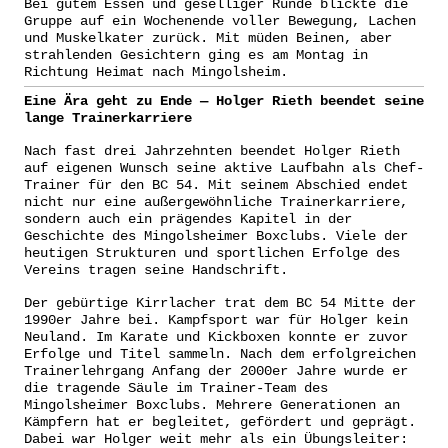
Bei gutem Essen und geselliger Runde blickte die
Gruppe auf ein Wochenende voller Bewegung, Lachen
und Muskelkater zurück. Mit müden Beinen, aber
strahlenden Gesichtern ging es am Montag in
Richtung Heimat nach Mingolsheim.
Eine Ära geht zu Ende — Holger Rieth beendet seine
lange Trainerkarriere
Nach fast drei Jahrzehnten beendet Holger Rieth
auf eigenen Wunsch seine aktive Laufbahn als Chef-
Trainer für den BC 54. Mit seinem Abschied endet
nicht nur eine außergewöhnliche Trainerkarriere,
sondern auch ein prägendes Kapitel in der
Geschichte des Mingolsheimer Boxclubs. Viele der
heutigen Strukturen und sportlichen Erfolge des
Vereins tragen seine Handschrift.
Der gebürtige Kirrlacher trat dem BC 54 Mitte der
1990er Jahre bei. Kampfsport war für Holger kein
Neuland. Im Karate und Kickboxen konnte er zuvor
Erfolge und Titel sammeln. Nach dem erfolgreichen
Trainerlehrgang Anfang der 2000er Jahre wurde er
die tragende Säule im Trainer-Team des
Mingolsheimer Boxclubs. Mehrere Generationen an
Kämpfern hat er begleitet, gefördert und geprägt.
Dabei war Holger weit mehr als ein Übungsleiter: