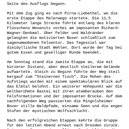
Seite des Ausflugs begann.
Mit dem Zug ging es nach Pirna-Liebethal, wo die
erste Etappe des Malerwegs startete. Die 11,5
Kilometer lange Strecke führte entlang des klaren
Flüsschens Wesenitz vorbei am imposanten Richard-
Wagner-Denkmal. Uber Felder und Waldränder
gelangten die motivierten Boxer schließlich zum
sagenumwobenen Felsentor. Das Tagesziel war
dieidyllische Stadt Wehlen. Dort wurde der Tag bei
gutem Essen und geselliger Runde beendet.
Am Sonntag stand die zweite Etappe an, die mit
kürzerer Distanz, aber deutlich steilerem Gelände
aufwartete. Gleich zu Beginn führte der Weg steil
bergauf zum “Steinernen Tisch“. Die Mühen des
Aufstiegs wurden mit einem spektakulären Blick auf
das Elbtal belohnt. Ein weiterer Höhepunkt war die
weltberühmte Bastei mit ihren atemberauben den
Felsformationen und der imposanten Brücke. Auf dem
nachfolgenden Weg passierten die Mingolsheimer
Boxer stille Waldpfade, einsame Seen und die engen
Stufen der mystischen Wolfsschlucht.
Nach den erfolgreichen Etappen kehrte die Gruppe
für den letzten Abend erneut nach Dresden zurück.