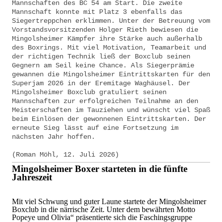
Mannschaften des BC 54 am Start. Die zweite
Mannschaft konnte mit Platz 3 ebenfalls das
Siegertreppchen erklimmen. Unter der Betreuung vom
Vorstandsvorsitzenden Holger Rieth bewiesen die
Mingolsheimer Kämpfer ihre Stärke auch außerhalb
des Boxrings. Mit viel Motivation, Teamarbeit und
der richtigen Technik ließ der Boxclub seinen
Gegnern am Seil keine Chance. Als Siegerprämie
gewannen die Mingolsheimer Eintrittskarten für den
Superjam 2026 in der Eremitage Waghäusel. Der
Mingolsheimer Boxclub gratuliert seinen
Mannschaften zur erfolgreichen Teilnahme an den
Meisterschaften im Tauziehen und wünscht viel Spaß
beim Einlösen der gewonnenen Eintrittskarten. Der
erneute Sieg lässt auf eine Fortsetzung im
nächsten Jahr hoffen.
(Roman Möhl, 12. Juli 2026)
Mingolsheimer Boxer starteten in die fünfte
Jahreszeit
Mit viel Schwung und guter Laune startete der Mingolsheimer
Boxclub in die närrische Zeit. Unter dem bewährten Motto
Popeye und Olivia“ präsentierte sich die Faschingsgruppe