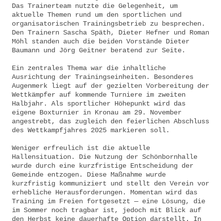
Das Trainerteam nutzte die Gelegenheit, um
aktuelle Themen rund um den sportlichen und
organisatorischen Trainingsbetrieb zu besprechen.
Den Trainern Sascha Späth, Dieter Hefner und Roman
Möhl standen auch die beiden Vorstände Dieter
Baumann und Jörg Geitner beratend zur Seite.
Ein zentrales Thema war die inhaltliche
Ausrichtung der Trainingseinheiten. Besonderes
Augenmerk liegt auf der gezielten Vorbereitung der
Wettkämpfer auf kommende Turniere im zweiten
Halbjahr. Als sportlicher Höhepunkt wird das
eigene Boxturnier in Kronau am 29. November
angestrebt, das zugleich den feierlichen Abschluss
des Wettkampfjahres 2025 markieren soll.
Weniger erfreulich ist die aktuelle
Hallensituation. Die Nutzung der Schönbornhalle
wurde durch eine kurzfristige Entscheidung der
Gemeinde entzogen. Diese Maßnahme wurde
kurzfristig kommuniziert und stellt den Verein vor
erhebliche Herausforderungen. Momentan wird das
Training im Freien fortgesetzt — eine Lösung, die
im Sommer noch tragbar ist, jedoch mit Blick auf
den Herbst keine dauerhafte Option darstellt. In