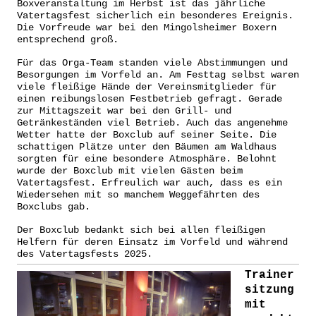
Boxveranstaltung im Herbst ist das jährliche
Vatertagsfest sicherlich ein besonderes Ereignis.
Die Vorfreude war bei den Mingolsheimer Boxern
entsprechend groß.
Für das Orga-Team standen viele Abstimmungen und
Besorgungen im Vorfeld an. Am Festtag selbst waren
viele fleißige Hände der Vereinsmitglieder für
einen reibungslosen Festbetrieb gefragt. Gerade
zur Mittagszeit war bei den Grill- und
Getränkeständen viel Betrieb. Auch das angenehme
Wetter hatte der Boxclub auf seiner Seite. Die
schattigen Plätze unter den Bäumen am Waldhaus
sorgten für eine besondere Atmosphäre. Belohnt
wurde der Boxclub mit vielen Gästen beim
Vatertagsfest. Erfreulich war auch, dass es ein
Wiedersehen mit so manchem Weggefährten des
Boxclubs gab.
Der Boxclub bedankt sich bei allen fleißigen
Helfern für deren Einsatz im Vorfeld und während
des Vatertagsfests 2025.
Trainer
sitzung
mit